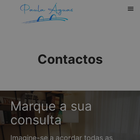
menu
Contactos
Marque a sua
consulta
Imagine-se a acordar todas as