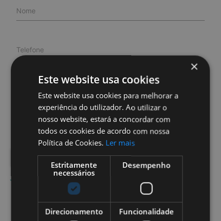
Nome
Telefone
×
Este website usa cookies
Email
Este website usa cookies para melhorar a
experiência do utilizador. Ao utilizar o
nosso website, estará a concordar com
Mensagem
todos os cookies de acordo com nossa
Política de Cookies.
Ler mais
SUBMETER
send
Estritamente
Desempenho
necessários
Ao continuar está a aceitar a Política de Privacidade
Direcionamento
Funcionalidade