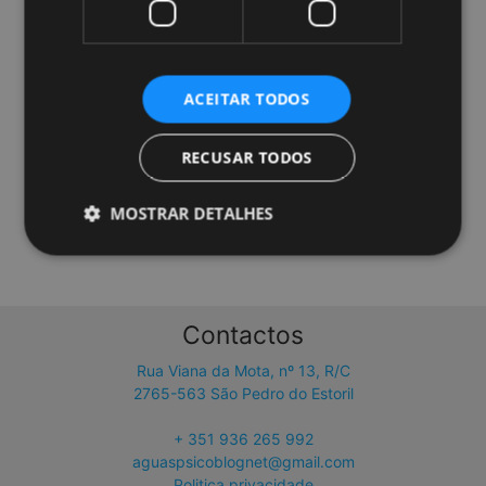
ACEITAR TODOS
RECUSAR TODOS
MOSTRAR DETALHES
Contactos
Rua Viana da Mota, nº 13, R/C
2765-563 São Pedro do Estoril
+ 351 936 265 992
aguaspsicoblognet@gmail.com
Politica privacidade